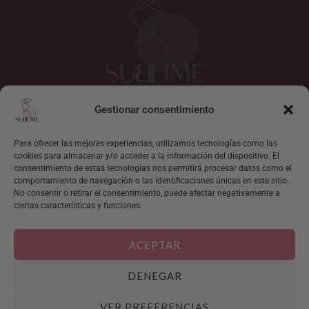
Gestionar consentimiento
I
F
n
a
s
c
Para ofrecer las mejores experiencias, utilizamos tecnologías como las
cookies para almacenar y/o acceder a la información del dispositivo. El
t
e
consentimiento de estas tecnologías nos permitirá procesar datos como el
Mi cuenta
a
b
comportamiento de navegación o las identificaciones únicas en este sitio.
g
o
Localizar pedido
No consentir o retirar el consentimiento, puede afectar negativamente a
r
o
ciertas características y funciones.
Sobre Sublime
a
k
Contacto
m
ACEPTAR
Condiciones generales de venta
DENEGAR
Aviso legal y condiciones generales de uso
Política de privacidad del sitio web
VER PREFERENCIAS