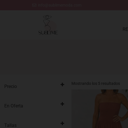
Ir
info@sublimemoda.com
al
contenido
RE
Ord
por
Mostrando los 5 resultados
Precio
los
últi
En Oferta
Productos en oferta
Tallas