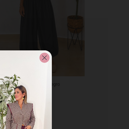
Mono Berta Negro
27,95
€