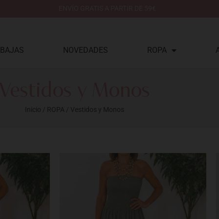
ENVÍO GRATIS A PARTIR DE 59€
BAJAS
NOVEDADES
ROPA
Vestidos y Monos
Inicio
/
ROPA
/ Vestidos y Monos
enado
mos