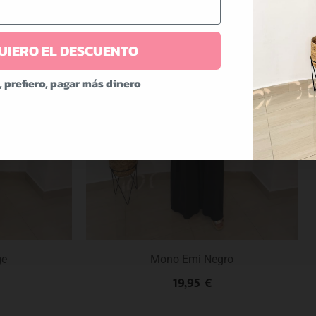
UIERO EL DESCUENTO
, prefiero, pagar más dinero
ge
Mono Emi Negro
19,95
€