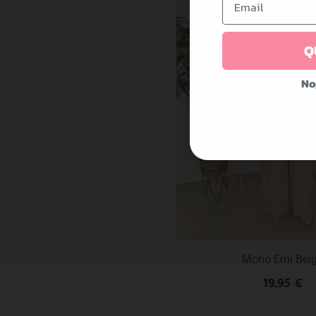
Q
No
Mono Emi Bei
19,95
€