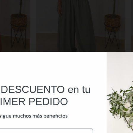
 DESCUENTO en tu
ja
Mono Berta Verde
27,95
€
IMER PEDIDO
sigue muchos más beneficios