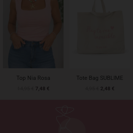
original
actual
original
actual
era:
es:
era:
es:
14,95 €.
7,48 €.
4,95 €.
2,48 €.
Top Nia Rosa
Tote Bag SUBLIME
14,95
€
7,48
€
4,95
€
2,48
€