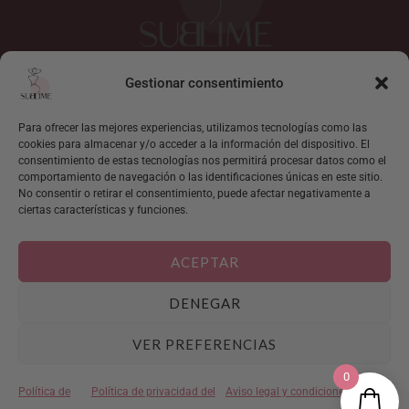
Gestionar consentimiento
I
F
n
a
s
c
Para ofrecer las mejores experiencias, utilizamos tecnologías como las
cookies para almacenar y/o acceder a la información del dispositivo. El
t
e
consentimiento de estas tecnologías nos permitirá procesar datos como el
Mi cuenta
a
b
comportamiento de navegación o las identificaciones únicas en este sitio.
g
o
Localizar pedido
No consentir o retirar el consentimiento, puede afectar negativamente a
r
o
ciertas características y funciones.
Sobre Sublime
a
k
Contacto
m
ACEPTAR
Condiciones generales de venta
DENEGAR
Aviso legal y condiciones generales de uso
Política de privacidad del sitio web
VER PREFERENCIAS
0
Sublime Moda © 2026 | Diseñado con ❤️ por
María Dolz
Política de
Política de privacidad del
Aviso legal y condiciones