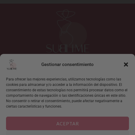
Gestionar consentimiento
I
F
n
a
s
c
Para ofrecer las mejores experiencias, utilizamos tecnologías como las
cookies para almacenar y/o acceder a la información del dispositivo. El
t
e
consentimiento de estas tecnologías nos permitirá procesar datos como el
Mi cuenta
a
b
comportamiento de navegación o las identificaciones únicas en este sitio.
g
o
Localizar pedido
No consentir o retirar el consentimiento, puede afectar negativamente a
r
o
ciertas características y funciones.
Sobre Sublime
a
k
Contacto
m
ACEPTAR
Condiciones generales de venta