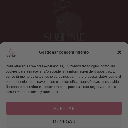
Gestionar consentimiento
I
F
n
a
s
c
Para ofrecer las mejores experiencias, utilizamos tecnologías como las
cookies para almacenar y/o acceder a la información del dispositivo. El
t
e
consentimiento de estas tecnologías nos permitirá procesar datos como el
Mi cuenta
a
b
comportamiento de navegación o las identificaciones únicas en este sitio.
g
o
Localizar pedido
No consentir o retirar el consentimiento, puede afectar negativamente a
r
o
ciertas características y funciones.
Sobre Sublime
a
k
Contacto
m
ACEPTAR
Condiciones generales de venta
DENEGAR
Aviso legal y condiciones generales de uso