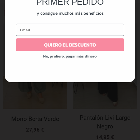
PRIMER PEDIDO
Productos relacionados
y consigue muchos más beneficios
Email
QUIERO EL DESCUENTO
No, prefiero, pagar más dinero
Pantalón Livi Largo
Mono Berta Verde
Negro
27,95
€
14,95
€