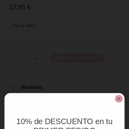
27,95
€
Mono
TALLA ÚNICA
Berta
Teja
cantidad
-
+
AÑADIR AL CARRITO
Medidas
Composición
Envíos y devoluciones
10% de DESCUENTO en tu