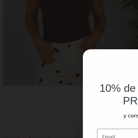
10% de
PR
y con
Email